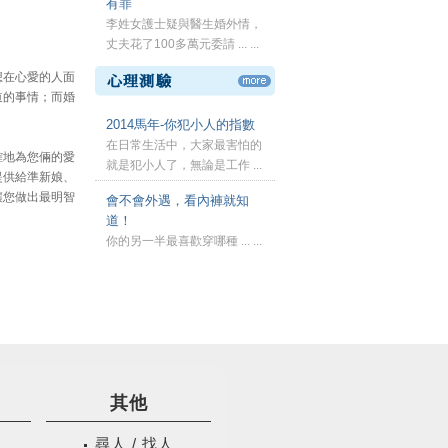
有罪
李姓女護士疑與醫生婚外情，
丈夫花了100多萬元委請 ... ...
想在心愛的人面
道的事情；而婚
2014馬年-你犯小人的指數
在日常生活中，大家最害怕的
確地為您倆的愛
就是犯小人了，無論是工作 ...
提供給準新娘、
...
讓您做出最明智
會不會外遇，看內褲就知
道！
你的另一半最喜歡穿哪種 ... ...
其他
尋人 / 找人