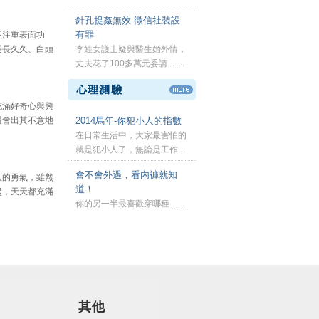
針孔捉姦無效 徵信社裝設
有罪
不注重表面功
長長久久、白頭
李姓女護士疑與醫生婚外情，
丈夫花了100多萬元委請 ... ...
充滿好奇心與興
還會出其不意地
2014馬年-你犯小人的指數
在日常生活中，大家最害怕的
就是犯小人了，無論是工作 ...
...
會不會外遇，看內褲就知
人的勇氣，雖然
道！
起，天天都充滿
你的另一半最喜歡穿哪種 ... ...
其他