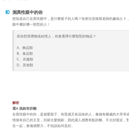
測異性眼中的你
想知道自己在異性眼中，是什麼樣子的人嗎？快來玩安格斯老師的趣味占卜
眼中屬於哪一類型的人！
若你想買禮物送給情人，你會選擇什麼類型的物品？
A、飾品類
B、食品類
C、衣服類
D、其他類
解析
選A 挑剔有距離
在異性眼中的你，是個愛面子、有質感又有品味的人，像個有權威的大哥哥
情很有自己的主見，但卻太愛挑剔，因此讓人感覺有點距離、不太好親近，
在一起，會備感壓力，不知該如何是好。