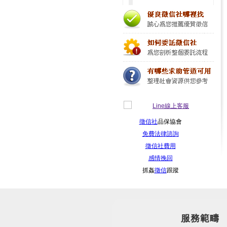
徵信社
品保協會
免費法律諮詢
徵信社費用
感情挽回
抓姦
徵信
跟蹤
服務範疇