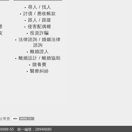
尋人 / 找人
庭
討債 / 應收帳款
跟人 / 跟蹤
婆
侵害配偶權
友
投資詐騙
法律諮詢 / 婚姻法律
諮詢
離婚證人
離婚設計 / 離婚協助
贍養費
醫療糾紛
站導覽
-8888-55 統一編號：28946680