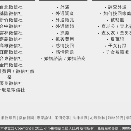
台北徵信社
外遇
調查外遇
基隆徵信社
外遇調查
如何挽回家
新竹徵信社
外遇徵兆
被監聽
台中徵信社
外遇離婚
查老公 / 查老
雲林徵信社
抓姦
查女友 / 查男
嘉義徵信社
抓姦費用
反蒐證
高雄徵信社
感情挽回
子女行蹤
宜蘭徵信社
感情問題
子女被霸凌
台東徵信社
婚姻諮詢 / 婚姻諮商
金門徵信社
費用 / 徵信社價
格
優良徵信社
什麼是徵信社
│
服務項目
│
徵信新聞
│
專家論述
│
案例分享
│
法律常識
│
心理測驗
│
聯絡我們
│
網
0以上版本瀏覽器‧Copyright © 2011 小小彬徵信全國入口網 版權所有 免費服務專線：0800