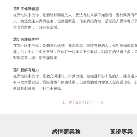
選B 不修邊幅型
在異性眼中的你，是個隨和圓融的人，想法有點呆板不知變通，過於務實而
夫，雖然會讓人覺得無趣，但整體而言，你很腳踏實地，是個讓人覺得可以
偕老的對象，十分有安全感。
選C 有趣搞笑型
在異性眼中的你，是個喜歡熱鬧、充滿喜感、健談有趣的人，你對事物總是
趣，活力十足且勇於嘗試，跟你在一起永遠不怕尷尬，因為你的話題很多，
製造驚喜，讓生活充滿歡樂。
選D 新鮮有魅力
在異性眼中的你，是個充滿理想，行動力強、積極且野心十足的人，擁有過
有時候太愛冒險，橫衝直撞不顧慮後果，但這樣的魅力卻讓人覺得跟你在一
新鮮和刺激感，一點也不會膩。
上一則
│
返回列表
│
下一則
感情類業務
蒐證專業