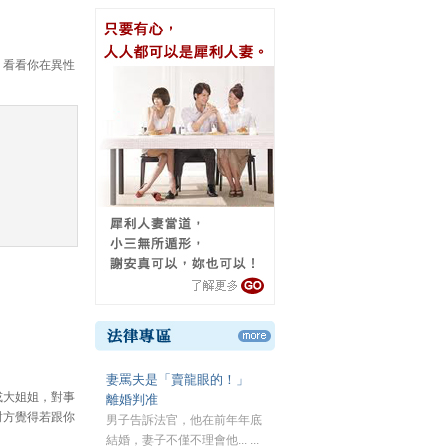
，看看你在異性
妻罵夫是「賣龍眼的！」
或大姐姐，對事
離婚判准
對方覺得若跟你
男子告訴法官，他在前年年底
結婚，妻子不僅不理會他... ...