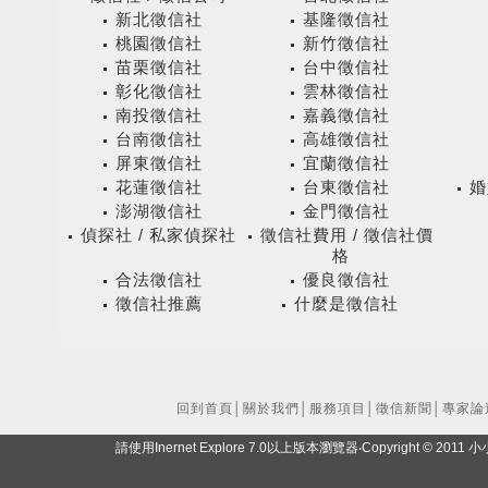
新北徵信社
基隆徵信社
桃園徵信社
新竹徵信社
苗栗徵信社
台中徵信社
彰化徵信社
雲林徵信社
南投徵信社
嘉義徵信社
台南徵信社
高雄徵信社
屏東徵信社
宜蘭徵信社
花蓮徵信社
台東徵信社
婚
澎湖徵信社
金門徵信社
偵探社 / 私家偵探社
徵信社費用 / 徵信社價
格
合法徵信社
優良徵信社
徵信社推薦
什麼是徵信社
回到首頁
│
關於我們
│
服務項目
│
徵信新聞
│
專家論
請使用Inernet Explore 7.0以上版本瀏覽器‧Copyright ©