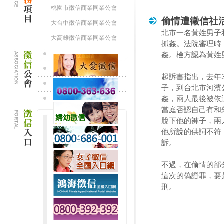
桃園市徵信商業同業公會
偷情遭徵信社
大台中徵信商業同業公會
北市一名黃姓男子
大高雄徵信商業同業公會
抓姦。法院審理時
姦。檢方認為黃姓
起訴書指出，去年
子，到台北市河濱
姦，兩人最後被依
當庭否認自己有和
脫下他的褲子，兩
他所說的供詞不符
訴。
不過，在偷情的部
這次的偽證罪，要
刑。