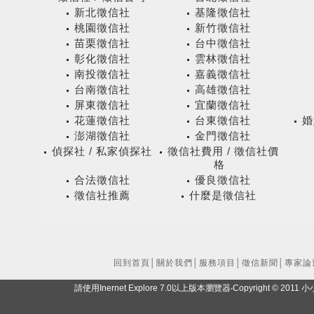
新北徵信社
基隆徵信社
桃園徵信社
新竹徵信社
苗栗徵信社
台中徵信社
彰化徵信社
雲林徵信社
南投徵信社
嘉義徵信社
台南徵信社
高雄徵信社
屏東徵信社
宜蘭徵信社
花蓮徵信社
台東徵信社
婚
澎湖徵信社
金門徵信社
偵探社 / 私家偵探社
徵信社費用 / 徵信社價
格
合法徵信社
優良徵信社
徵信社推薦
什麼是徵信社
回到首頁
│
關於我們
│
服務項目
│
徵信新聞
│
專家論
請使用Inernet Explore 7.0以上版本瀏覽器‧Copyright ©