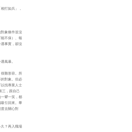
「相打如兵」，
的對象條件並沒
可能不保）、報
外遇事實，卻沒
外遇風暴。
，很難形容。所
訴的對象。但必
可以找專業人士
第三，跟自己
的一顰一笑，都
偶吸引回來。畢
態度去關心對
多久？再入職場