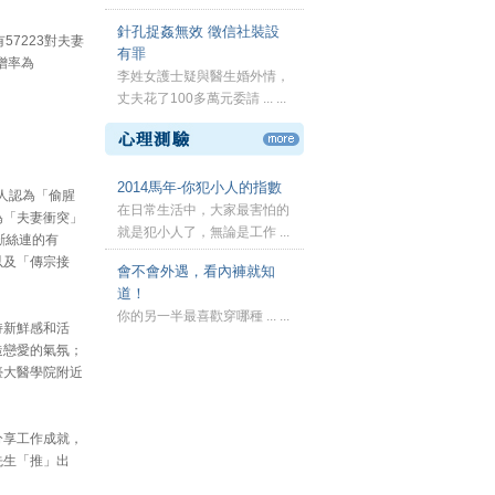
針孔捉姦無效 徵信社裝設
7223對夫妻
有罪
增率為
李姓女護士疑與醫生婚外情，
丈夫花了100多萬元委請 ... ...
2014馬年-你犯小人的指數
的人認為「偷腥
在日常生活中，大家最害怕的
為「夫妻衝突」
就是犯小人了，無論是工作 ...
斷絲連的有
...
，以及「傳宗接
會不會外遇，看內褲就知
道！
你的另一半最喜歡穿哪種 ... ...
持新鮮感和活
造戀愛的氣氛；
臺大醫學院附近
分享工作成就，
先生「推」出