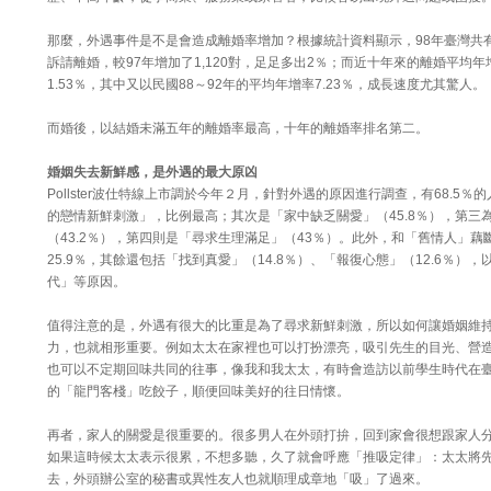
那麼，外遇事件是不是會造成離婚率增加？根據統計資料顯示，98年臺灣共有5
訴請離婚，較97年增加了1,120對，足足多出2％；而近十年來的離婚平均年
1.53％，其中又以民國88～92年的平均年增率7.23％，成長速度尤其驚人。
而婚後，以結婚未滿五年的離婚率最高，十年的離婚率排名第二。
婚姻失去新鮮感，是外遇的最大原凶
Pollster波仕特線上市調於今年２月，針對外遇的原因進行調查，有68.5％
的戀情新鮮刺激」，比例最高；其次是「家中缺乏關愛」（45.8％），第三
（43.2％），第四則是「尋求生理滿足」（43％）。此外，和「舊情人」藕
25.9％，其餘還包括「找到真愛」（14.8％）、「報復心態」（12.6％）
代」等原因。
值得注意的是，外遇有很大的比重是為了尋求新鮮刺激，所以如何讓婚姻維
力，也就相形重要。例如太太在家裡也可以打扮漂亮，吸引先生的目光、營
也可以不定期回味共同的往事，像我和我太太，有時會造訪以前學生時代在
的「龍門客棧」吃餃子，順便回味美好的往日情懷。
再者，家人的關愛是很重要的。很多男人在外頭打拚，回到家會很想跟家人
如果這時候太太表示很累，不想多聽，久了就會呼應「推吸定律」：太太將
去，外頭辦公室的秘書或異性友人也就順理成章地「吸」了過來。