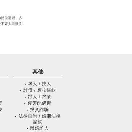
加婚前講習，多
量不要太早發生
其他
尋人 / 找人
庭
討債 / 應收帳款
跟人 / 跟蹤
婆
侵害配偶權
友
投資詐騙
法律諮詢 / 婚姻法律
諮詢
離婚證人