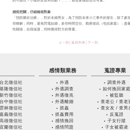
的可能性？小孩的安置和照顧？……，都需要做綜合性考量。
婚前把關，仔細檢核對象
「預防勝於治療」，對於未婚男女，為了預防未來小三事件的發生，除了參
些瞭解；同時，避免閃電結婚，多些時間交往、觀察彼此（包括家庭）；盡
性關係，自我保護，同時獲得對方的尊重。
上一則
│
返回列表
│
下一則
感情類業務
蒐證專業
台北徵信社
外遇
調查外遇
基隆徵信社
外遇調查
如何挽回家
新竹徵信社
外遇徵兆
被監聽
台中徵信社
外遇離婚
查老公 / 查老
雲林徵信社
抓姦
查女友 / 查男
嘉義徵信社
抓姦費用
反蒐證
高雄徵信社
感情挽回
子女行蹤
宜蘭徵信社
感情問題
子女被霸凌