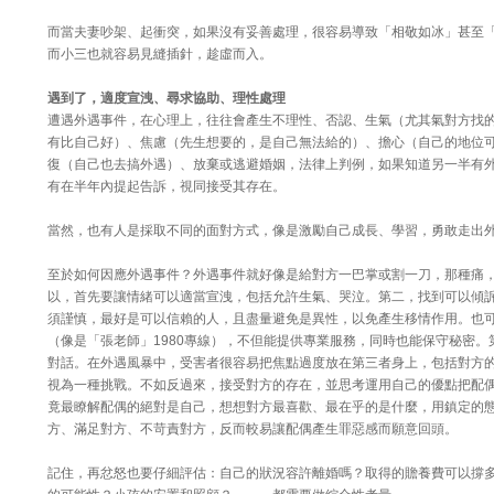
而當夫妻吵架、起衝突，如果沒有妥善處理，很容易導致「相敬如冰」甚至
而小三也就容易見縫插針，趁虛而入。
遇到了，適度宣洩、尋求協助、理性處理
遭遇外遇事件，在心理上，往往會產生不理性、否認、生氣（尤其氣對方找
有比自己好）、焦慮（先生想要的，是自己無法給的）、擔心（自己的地位
復（自己也去搞外遇）、放棄或逃避婚姻，法律上判例，如果知道另一半有
有在半年內提起告訴，視同接受其存在。
當然，也有人是採取不同的面對方式，像是激勵自己成長、學習，勇敢走出
至於如何因應外遇事件？外遇事件就好像是給對方一巴掌或割一刀，那種痛
以，首先要讓情緒可以適當宣洩，包括允許生氣、哭泣。第二，找到可以傾
須謹慎，最好是可以信賴的人，且盡量避免是異性，以免產生移情作用。也
（像是「張老師」1980專線），不但能提供專業服務，同時也能保守秘密。
對話。在外遇風暴中，受害者很容易把焦點過度放在第三者身上，包括對方
視為一種挑戰。不如反過來，接受對方的存在，並思考運用自己的優點把配
竟最瞭解配偶的絕對是自己，想想對方最喜歡、最在乎的是什麼，用鎮定的
方、滿足對方、不苛責對方，反而較易讓配偶產生罪惡感而願意回頭。
記住，再忿怒也要仔細評估：自己的狀況容許離婚嗎？取得的贍養費可以撐