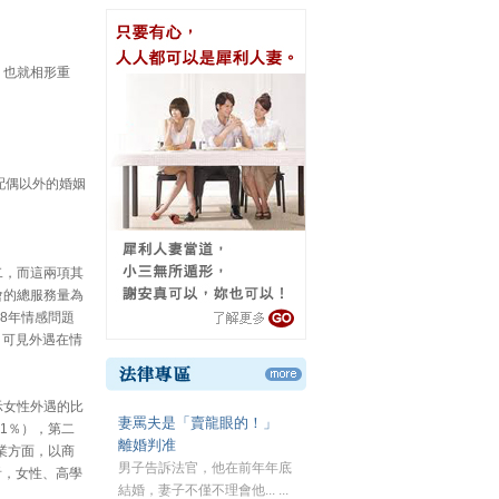
，也就相形重
配偶以外的婚姻
二，而這兩項其
會的總服務量為
98年情感問題
），可見外遇在情
示女性外遇的比
妻罵夫是「賣龍眼的！」
.1％），第二
離婚判准
職業方面，以商
男子告訴法官，他在前年年底
來看，女性、高學
結婚，妻子不僅不理會他... ...
。