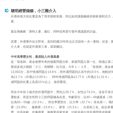
聰明經營婚姻，小三難介入
外遇有很大的比重是為了尋求新鮮刺激，所以如何讓婚姻維持新鮮感和活力
要。
最近偶像劇「犀利人妻」爆紅，同時也再度引發外遇議題的討論。
其實，外遇事件自古即有，直到民國19年民法正式頒布一夫一妻制；於是，
介入者，也就是外遇第三者，就算觸法。
中年高學歷女性，最易陷入外遇風暴
從「張老師」基金會歷年來的個案問題分析，家庭問題占第一位、情感占第
實或多或少都跟「小三」有關聯；比方說，今年１～３月，「張老師」基金
13,002次，其中情感問題占14.8％，而外遇問題則占其中的10.5％，相較於
為11.7％（外遇占13.05％）、99年情感問題為12.77％（外遇占11.31％
感問題的比重上高居10％以上，值得重視。
而在今年前３個月的外遇問題中，男性占26.7％，女性占73.3％。這並不表
重較多，而是女性對小三的問題極為在意。年齡部分，以40～49歲最多（39
位為50～59歲（22.3％）。而在學歷部分，以大學（32.7％）排名第一。
業（21.8%）、服務業（15.8％）、家管（15.3％），分居前三名。綜合
歷、中高年齡，從事商業、服務業或家管者，比較容易出現外遇問題或困擾