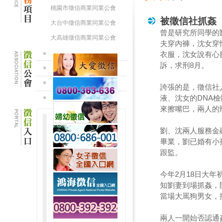
桃園市徵信商業同業公會
被徵信社抓姦
大台中徵信商業同業公會
曾是研究所同學的
大高雄徵信商業同業公會
夫穿內褲，沈女穿
衣服，沈女說有心
訴，求刑8月。
誇張的是，徵信社
液、沈女的DNA
來擦嘴巴，兩人的
劉、沈兩人服務金
畢業，劉已婚有小
跟監。
今年2月18日大
知劉妻到場抓姦，
當場大罵狗男女，
兩人一開始否認通