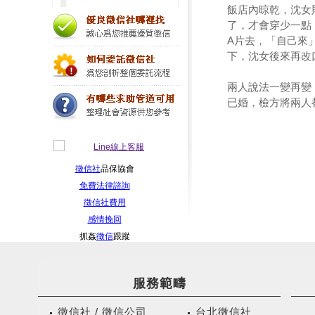
飯店內晾乾，沈女
了，才會穿少一點
A片去，「自己來
下，沈女後來再改
兩人說法一變再變
已婚，檢方將兩人
徵信社
品保協會
免費法律諮詢
徵信社費用
感情挽回
抓姦
徵信
跟蹤
服務範疇
徵信社 / 徵信公司
台北徵信社