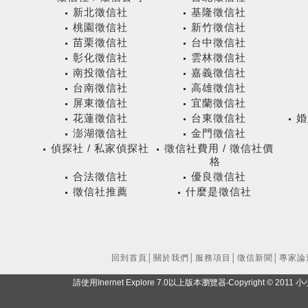
新北徵信社
基隆徵信社
桃園徵信社
新竹徵信社
苗栗徵信社
台中徵信社
彰化徵信社
雲林徵信社
南投徵信社
嘉義徵信社
台南徵信社
高雄徵信社
屏東徵信社
宜蘭徵信社
花蓮徵信社
台東徵信社
婚
澎湖徵信社
金門徵信社
偵探社 / 私家偵探社
徵信社費用 / 徵信社價
格
合法徵信社
優良徵信社
徵信社推薦
什麼是徵信社
回到首頁
│
關於我們
│
服務項目
│
徵信新聞
│
專家論
請使用Inernet Explore 7.0以上版本瀏覽器‧Copyright ©